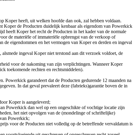
op Koper heeft, uit welken hoofde dan ook, zal hebben voldaan.
nt Koper de Producten duidelijk kenbaar als eigendom van Powerkick
jd heeft Koper het recht de Producten in het kader van de normale
voor de materiële of immateriële opbrengst van de verkoop of
 van de eigendommen en het vermogen van Koper en derden en ingeval
 alsmede ingeval Koper niet terstond aan dit verzoek voldoet, de
erheid voor de nakoming van zijn verplichtingen. Wanneer Koper
kick toekomende rechten en rechtsmiddelen).
ldoen. Powerkick garandeert dat de Producten gedurende 12 maanden na
fgegeven. In dat geval prevaleert deze (fabrieks)garantie boven de in
 door Koper is aangeleverd;
van Powerkick dan wel op een ongeschikte of vochtige locatie zijn
eden, het niet opvolgen van de (mondelinge of schriftelijke)
g van Powerkick;
rijs voor de Producten niet volledig op de betreffende vervaldatum is
ngen voortvloeiende uit geschreven of ongeschreven recht zoveel