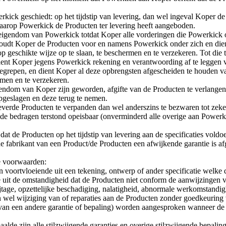
rkick geschiedt: op het tijdstip van levering, dan wel ingeval Koper de
 waarop Powerkick de Producten ter levering heeft aangeboden.
 eigendom van Powerkick totdat Koper alle vorderingen die Powerkick 
houdt Koper de Producten voor en namens Powerkick onder zich en die
schikte wijze op te slaan, te beschermen en te verzekeren. Tot die ti
dient Koper jegens Powerkick rekening en verantwoording af te leggen 
begrepen, en dient Koper al deze opbrengsten afgescheiden te houden
rmen en te verzekeren.
endom van Koper zijn geworden, afgifte van de Producten te verlangen,
pgeslagen en deze terug te nemen.
everde Producten te verpanden dan wel anderszins te bezwaren tot zek
gde bedragen terstond opeisbaar (onverminderd alle overige aan Power
dat de Producten op het tijdstip van levering aan de specificaties vo
r de fabrikant van een Product/de Producten een afwijkende garantie is a
e voorwaarden:
n voortvloeiende uit een tekening, ontwerp of ander specificatie welke
e uit de omstandigheid dat de Producten niet conform de aanwijzingen 
tage, opzettelijke beschadiging, nalatigheid, abnormale werkomstandigh
n wel wijziging van of reparaties aan de Producten zonder goedkeurin
van een andere garantie of bepaling) worden aangesproken wanneer de p
alde zijn alle stilzwijgende garanties en overige stilzwijgende bepali