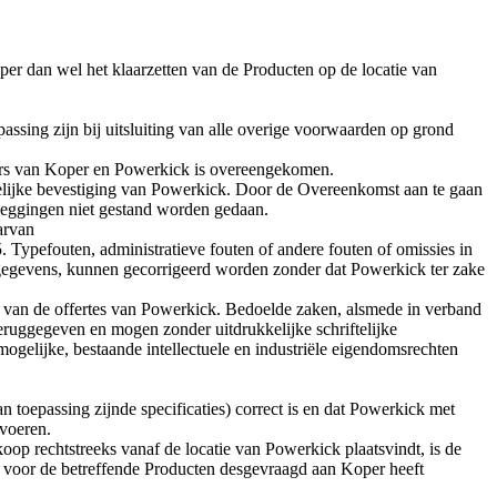
er dan wel het klaarzetten van de Producten op de locatie van
sing zijn bij uitsluiting van alle overige voorwaarden op grond
gers van Koper en Powerkick is overeengekomen.
elijke bevestiging van Powerkick. Door de Overeenkomst aan te gaan
ezeggingen niet gestand worden gedaan.
arvan
. Typefouten, administratieve fouten of andere fouten of omissies in
f gegevens, kunnen gecorrigeerd worden zonder dat Powerkick ter zake
it van de offertes van Powerkick. Bedoelde zaken, alsmede in verband
uggegeven en mogen zonder uitdrukkelijke schriftelijke
gelijke, bestaande intellectuele en industriële eigendomsrechten
 toepassing zijnde specificaties) correct is en dat Powerkick met
tvoeren.
oop rechtstreeks vanaf de locatie van Powerkick plaatsvindt, is de
r voor de betreffende Producten desgevraagd aan Koper heeft