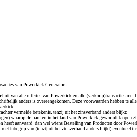
nsacties van Powerkick Generators
uit van alle offertes van Powerkick en alle (verkoop)transacties met P
hriftelijk anders is overeengekomen. Deze voorwaarden hebben te alle
werkick.
hter vermelde betekenis, tenzij uit het zinsverband anders blijkt:
agen) waarop de banken in het land van Powerkick gewoonlijk open zij
n heeft aanvaard, dan wel wiens Bestelling van Producten door Powerk
t inbegrip van (tenzij uit het zinsverband anders blijkt) eventueel tu