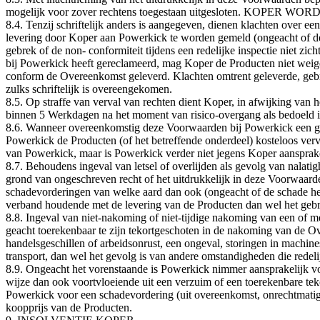
mogelijk voor zover rechtens toegestaan uitgesloten. KO
8.4. Tenzij schriftelijk anders is aangegeven, dienen klachten over e
levering door Koper aan Powerkick te worden gemeld (ongeacht of de
gebrek of de non- conformiteit tijdens een redelijke inspectie niet z
bij Powerkick heeft gereclameerd, mag Koper de Producten niet weiger
conform de Overeenkomst geleverd. Klachten omtrent geleverde, gebr
zulks schriftelijk is overeengekomen.
8.5. Op straffe van verval van rechten dient Koper, in afwijking van 
binnen 5 Werkdagen na het moment van risico-overgang als bedoeld in
8.6. Wanneer overeenkomstig deze Voorwaarden bij Powerkick een geldi
Powerkick de Producten (of het betreffende onderdeel) kosteloos verv
van Powerkick, maar is Powerkick verder niet jegens Koper aansprake
8.7. Behoudens ingeval van letsel of overlijden als gevolg van nalat
grond van ongeschreven recht of het uitdrukkelijk in deze Voorwaarde
schadevorderingen van welke aard dan ook (ongeacht of de schade het
verband houdende met de levering van de Producten dan wel het gebr
8.8. Ingeval van niet-nakoming of niet-tijdige nakoming van een of 
geacht toerekenbaar te zijn tekortgeschoten in de nakoming van de Ov
handelsgeschillen of arbeidsonrust, een ongeval, storingen in machine
transport, dan wel het gevolg is van andere omstandigheden die redel
8.9. Ongeacht het vorenstaande is Powerkick nimmer aansprakelijk vo
wijze dan ook voortvloeiende uit een verzuim of een toerekenbare t
Powerkick voor een schadevordering (uit overeenkomst, onrechtmatige d
koopprijs van de Producten.