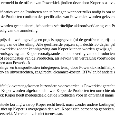
n vermeld in de offerte van Powerkick (indien deze door Koper is aanv
ificaties van de Producten aan te brengen wanneer zulks nodig is om aa
 de Producten conform de specificaties van Powerkick worden geleverd –
worden geannuleerd, behoudens schriftelijke akkoordverklaring van Po
volg van die annulering.
rijs dan wel ingeval geen prijs is opgegeven (of de geoffreerde prijs ni
ding van de Bestelling. Alle geoffreerde prijzen zijn slechts 30 dagen 
r Powerkick zonder kennisgeving aan Koper kunnen worden gewijzigd.
 kennisgeving aan Koper voorafgaande aan de levering van de Product
f specificaties van de Producten, als gevolg van vertraging voortvloe
ngen aan Powerkick.
kkings- en transportkosten inbegrepen, tenzij door Powerkick schriftelij
oer- en uitvoerrechten, zegelrecht, clearance-kosten, BTW en/of andere 
telijk overeengekomen bijzondere voorwaarden is Powerkick gerechtigd 
r Koper worden afgehaald dan wel Koper de Producten ten onrechte niet
kick Koper heeft medegedeeld dat de Producten voor in ontvangst name 
ntuele korting waarop Koper recht heeft, maar zonder andere kortingen) 
 niet op Koper is overgegaan dan wel Koper zich beroept op gebreken
erstrekt. Verrekening is niet toegestaan.