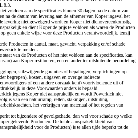
 8.3.
t niet voldoen aan de specificaties binnen 30 dagen na de datum van
gen na de datum van levering aan de afnemer van Koper ingeval het
r de levering niet geweigerd wordt en Koper niet dienovereenkomstig
nsprakelijk en dient Koper de prijs te voldoen als waren de Producten
p geen enkele wijze voor deze Producten verantwoordelijk, tenzij
verde Producten in aantal, maat, gewicht, verpakking en/of schade
owerkick te melden.
taat van de Producten of het niet voldoen aan de specificaties, kan
van) aan Koper restitueren, een en ander ter uitsluitende beoordeling
ggingen, stilzwijgende garanties of bepalingen, verplichtingen op
er begrepen), kosten, uitgaven en overige indirecte
enwoordigers of een andere oorzaak kent) voortvloeiende uit of
drukkelijk in deze Voorwaarden anders is bepaald.
erkick jegens Koper niet aansprakelijk en wordt Powerkick niet
g is van een natuurramp, rellen, stakingen, uitsluiting,
arbeidskrachten, het verkrijgen van materiaal of het regelen van
perkt tot bijzondere of gevolgschade, dan wel voor schade op welke
oper geleverde Producten. De totale aansprakelijkheid van
sprakelijkheid voor de Producten) is te allen tijde beperkt tot de