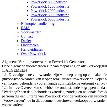
Powerkick 800 industrie
Powerkick 1200 industrie
Powerkick 2000 industrie
Powerkick 3000 industrie
Powerkick 6000 industrie
Beknopte handleiding
RMA
Voorwaarden
Contact
Dealer
Onderdelen
Handleidingen
Over Powerkick
Algemene Verkoopvoorwaarden Powerkick Generator .
Deze algemene voorwaarden zijn van toepassing op alle (verkoop)tra
1. ALGEMEEN
1.1. Deze algemene voorwaarden zijn van toepassing op en maken deel 
(inkoop)voorwaarden van Koper, tenzij tussen Powerkick en Koper sc
van Koper, behoudens voorafgaande schriftelijke bevestiging van Po
1.2. In deze Overeenkomst hebben de onderstaande begrippen de daarac
“Werkdag”: een dag (behoudens zaterdag, zondag en nationale feestd
persoon die een Offerte van Powerkick voor de verkoop van Producte
“Voorwaarden”: de in dit document beschreven verkoopvoorwaarden, me
voorwaarden;