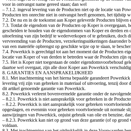
voor in ontvangst name gereed staan; dan wel
– 7.1.2. ingeval levering van de Producten niet op de locatie van Powe
Producten ten onrechte niet in ontvangst heeft genomen, het tijdstip
7.2. De nu en in de toekomst aan Koper geleverde Producten blijven
7.3. Totdat de eigendom van de Producten op Koper is overgegaan, 
gescheiden te houden van de eigendommen van Koper en derden en op ge
uitoefening van zijn bedrijf te wederverkopen of te gebruiken, doch 
vervreemding van de Producten, verzekeringsuitkeringen daaronder 
van een materiële opbrengst op geschikte wijze op te slaan, te besche
7.4. Powerkick is gerechtigd tot aan het moment dat de Producten eig
locatie van Koper of van derden te betreden waar de Producten zijn o
7.5. Het is Koper niet toegestaan de onder eigendomsvoorbehoud gel
daartoe wel overgaat, zijn alle door Koper aan Powerkick verschuldi
8. GARANTIES EN AANSPRAKELIJKHEID
8.1. Met inachtneming van het hierna bepaalde garandeert Powerkick 
levering vrij zijn van gebreken in materiaal of uitvoering, tenzij doo
dit artikel genoemde garantie van Powerkick.
8.2. Powerkick verleent bovenvermelde garantie onder de navolgend
– 8.2.1. Powerkick is niet aansprakelijk voor gebreken in de Producte
– 8.2.2. Powerkick is niet aansprakelijk voor gebreken voortvloeiend
opgeslagen, en evenmin voor gebreken voortvloeiende uit normale slij
aanwijzingen van Powerkick, onjuist gebruik van olie en benzine, da
– 8.2.3. Powerkick kan niet op grond van deze garantie (of op grond 
voldaan.
8.3. Met inachtneming van het uitdrukkelijk in deze Voorwaarden bepa