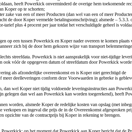
voldaan, heeft Powerkick onverminderd de overige hem toekomende rech
an Koper op te schorten;
en ter zake van een of meer Producten (dan wel van een of meer Produc
acht de door Koper vermelde betalingsomschrijving); alsmede – 5.3.3. o
r-tarief plus 4 procent per jaar totdat het verschuldigde geheel is vold
en op een tussen Powerkick en Koper nader overeen te komen plaats v
n wanneer zich bij de door hem gekozen wijze van transport belemmering
echts streefdata. Powerkick is niet aansprakelijk voor niet-tijdige lev
nen ook vóór de opgegeven datum of streefdatum door Powerkick worden
vering als afzonderlijke overeenkomst en is Koper niet gerechtigd de
 meer deelleveringen conform deze Voorwaarden in gebreke is gebleve
dan wel Koper niet tijdig voldoende leveringsinstructies aan Powerkick 
zijn gelegen dan wel aan Powerkick kan worden toegerekend), heeft P
kunnen worden, alsmede Koper de redelijke kosten van opslag (met inbeg
e verkopen en ingeval die prijs de in de Overeenkomst afgesproken prijs
en opzichte van de contractprijs bij Koper in rekening te brengen.
van Powerkick: op het moment dat Powerkick aan Koper bericht dat de P