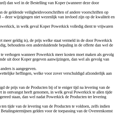
aard) dan wel in de Bestelling van Koper (wanneer deze door
n de geldende veiligheidsvoorschriften of andere voorschriften op
 deze wijzigingen niet wezenlijk van invloed zijn op de kwaliteit en
werkick, in welk geval Koper Powerkick volledig dient te vrijwaren
et meer geldig is), de prijs welke staat vermeld in de door Powerkick
geldig, behoudens een andersluidende bepaling in de offerte dan wel de
en te verhogen wanneer Powerkick meer kosten moet maken als gevolg
iende uit door Koper gegeven aanwijzingen, dan wel als gevolg van
k anders is aangegeven.
wettelijke heffingen, welke voor zover verschuldigd afzonderlijk aan
de prijs van de Producten bij of te eniger tijd na levering van de
 in ontvangst heeft genomen, in welk geval Powerkick te allen tijde
gereed staan, dan wel nadat Powerkick de Producten ter levering
ten tijde van de levering van de Producten te voldoen, zelfs indien
. Betalingstermijnen gelden voor de toepassing van de Overeenkomst