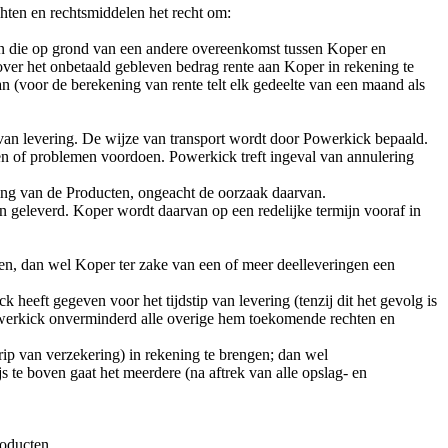
ten en rechtsmiddelen het recht om:
ten die op grond van een andere overeenkomst tussen Koper en
ver het onbetaald gebleven bedrag rente aan Koper in rekening te
aan (voor de berekening van rente telt elk gedeelte van een maand als
an levering. De wijze van transport wordt door Powerkick bepaald.
en of problemen voordoen. Powerkick treft ingeval van annulering
ering van de Producten, ongeacht de oorzaak daarvan.
 geleverd. Koper wordt daarvan op een redelijke termijn vooraf in
n, dan wel Koper ter zake van een of meer deelleveringen een
heeft gegeven voor het tijdstip van levering (tenzij dit het gevolg is
owerkick onverminderd alle overige hem toekomende rechten en
rip van verzekering) in rekening te brengen; dan wel
 te boven gaat het meerdere (na aftrek van alle opslag- en
roducten