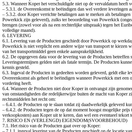
5.3. Wanneer Koper het verschuldigde niet op de vervaldatum heeft 
– 5.3.1. de Overeenkomst te beëindigen dan wel verdere leveringen a
– 5.3.2. door Koper verrichte betalingen aan te merken als betaling
Powerkick zijn geleverd), zulks ter beoordeling van Powerkick (onge
brengen (zowel voor als na een rechterlijke uitspraak) tegen het Euribo
volledige maand).
6. LEVERING
6.1. Levering van de Producten geschiedt door Powerkick op werkdag
Powerkick is niet verplicht een andere wijze van transport te kieze
van het transportmiddel geen enkele aansprakelijkheid.
6.2. De opgegeven data voor de levering van de Producten betreffen sl
Leveringstermijnen gelden niet als fatale termijn. De Producten kun
kennis gesteld.
6.3. Ingeval de Producten in gedeelten worden geleverd, geldt elke le
Overeenkomst als geheel te beëindigen wanneer Powerkick met een of
vordering heeft.
6.4. Wanneer de Producten niet door Koper in ontvangst zijn genomen, 
van omstandigheden die redelijkerwijze buiten de macht van Koper 
rechtsmiddelen het recht om:
– 6.4.1. de Producten op te slaan totdat zij daadwerkelijk geleverd 
– 6.4.2. de Producten tegen de op dat moment hoogst mogelijke prijs t
verkoopkosten) aan Koper uit te keren, dan wel een eventueel tekort t
7. RISICO EN (VERLENGD) EIGENDOM(SVOORBEHOUD)
7.1. Het risico van de Producten gaat over op Koper:
– 7.1.1. ingeval levering van de Producten geschiedt op de locatie 