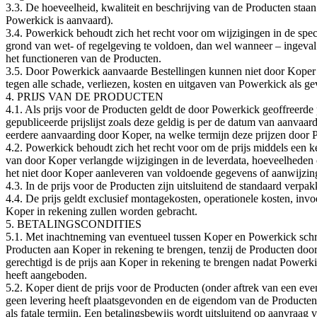
3.3. De hoeveelheid, kwaliteit en beschrijving van de Producten staa
Powerkick is aanvaard).
3.4. Powerkick behoudt zich het recht voor om wijzigingen in de spec
grond van wet- of regelgeving te voldoen, dan wel wanneer – ingeval
het functioneren van de Producten.
3.5. Door Powerkick aanvaarde Bestellingen kunnen niet door Koper 
tegen alle schade, verliezen, kosten en uitgaven van Powerkick als ge
4. PRIJS VAN DE PRODUCTEN
4.1. Als prijs voor de Producten geldt de door Powerkick geoffreerde p
gepubliceerde prijslijst zoals deze geldig is per de datum van aanvaar
eerdere aanvaarding door Koper, na welke termijn deze prijzen doo
4.2. Powerkick behoudt zich het recht voor om de prijs middels een
van door Koper verlangde wijzigingen in de leverdata, hoeveelheden o
het niet door Koper aanleveren van voldoende gegevens of aanwijzi
4.3. In de prijs voor de Producten zijn uitsluitend de standaard verpa
4.4. De prijs geldt exclusief montagekosten, operationele kosten, inv
Koper in rekening zullen worden gebracht.
5. BETALINGSCONDITIES
5.1. Met inachtneming van eventueel tussen Koper en Powerkick schrif
Producten aan Koper in rekening te brengen, tenzij de Producten doo
gerechtigd is de prijs aan Koper in rekening te brengen nadat Power
heeft aangeboden.
5.2. Koper dient de prijs voor de Producten (onder aftrek van een eve
geen levering heeft plaatsgevonden en de eigendom van de Producten
als fatale termijn. Een betalingsbewijs wordt uitsluitend op aanvraag v