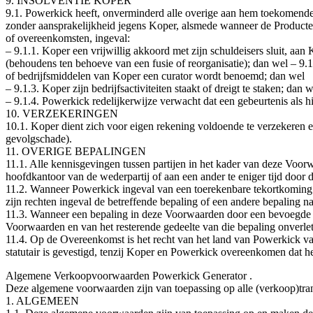
9. INSOLVENTIE KOPER
9.1. Powerkick heeft, onverminderd alle overige aan hem toekomende
zonder aansprakelijkheid jegens Koper, alsmede wanneer de Producten 
of overeenkomsten, ingeval:
– 9.1.1. Koper een vrijwillig akkoord met zijn schuldeisers sluit, aan 
(behoudens ten behoeve van een fusie of reorganisatie); dan wel – 9
of bedrijfsmiddelen van Koper een curator wordt benoemd; dan wel
– 9.1.3. Koper zijn bedrijfsactiviteiten staakt of dreigt te staken; dan 
– 9.1.4. Powerkick redelijkerwijze verwacht dat een gebeurtenis als 
10. VERZEKERINGEN
10.1. Koper dient zich voor eigen rekening voldoende te verzekeren 
gevolgschade).
11. OVERIGE BEPALINGEN
11.1. Alle kennisgevingen tussen partijen in het kader van deze Voorwa
hoofdkantoor van de wederpartij of aan een ander te eniger tijd door 
11.2. Wanneer Powerkick ingeval van een toerekenbare tekortkoming i
zijn rechten ingeval de betreffende bepaling of een andere bepaling
11.3. Wanneer een bepaling in deze Voorwaarden door een bevoegde ins
Voorwaarden en van het resterende gedeelte van die bepaling onverlet
11.4. Op de Overeenkomst is het recht van het land van Powerkick van
statutair is gevestigd, tenzij Koper en Powerkick overeenkomen dat he
Algemene Verkoopvoorwaarden Powerkick Generator .
Deze algemene voorwaarden zijn van toepassing op alle (verkoop)tra
1. ALGEMEEN