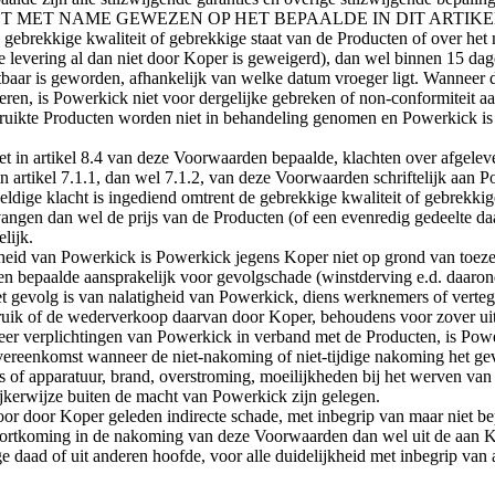
PER WORDT MET NAME GEWEZEN OP HET BEPAALDE IN DIT ARTIKEL
en gebrekkige kwaliteit of gebrekkige staat van de Producten of over he
 levering al dan niet door Koper is geweigerd), dan wel binnen 15 da
ichtbaar is geworden, afhankelijk van welke datum vroeger ligt. Wannee
en, is Powerkick niet voor dergelijke gebreken of non-conformiteit aa
uikte Producten worden niet in behandeling genomen en Powerkick is o
het in artikel 8.4 van deze Voorwaarden bepaalde, klachten over afgele
 artikel 7.1.1, dan wel 7.1.2, van deze Voorwaarden schriftelijk aan P
ge klacht is ingediend omtrent de gebrekkige kwaliteit of gebrekkige s
angen dan wel de prijs van de Producten (of een evenredig gedeelte daar
lijk.
igheid van Powerkick is Powerkick jegens Koper niet op grond van toeze
n bepaalde aansprakelijk voor gevolgschade (winstderving e.d. daarond
 gevolg is van nalatigheid van Powerkick, diens werknemers of verteg
uik of de wederverkoop daarvan door Koper, behoudens voor zover uit
meer verplichtingen van Powerkick in verband met de Producten, is Pow
ereenkomst wanneer de niet-nakoming of niet-tijdige nakoming het gevol
s of apparatuur, brand, overstroming, moeilijkheden bij het werven van 
ijkerwijze buiten de macht van Powerkick zijn gelegen.
or door Koper geleden indirecte schade, met inbegrip van maar niet be
ekortkoming in de nakoming van deze Voorwaarden dan wel uit de aan K
aad of uit anderen hoofde, voor alle duidelijkheid met inbegrip van aan