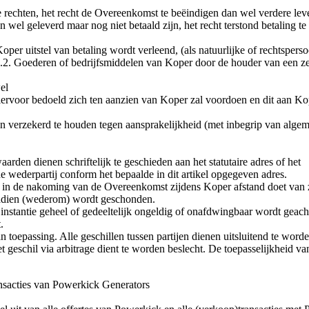
 rechten, het recht de Overeenkomst te beëindigen dan wel verdere le
wel geleverd maar nog niet betaald zijn, het recht terstond betaling t
Koper uitstel van betaling wordt verleend, (als natuurlijke of rechtspers
.1.2. Goederen of bedrijfsmiddelen van Koper door de houder van een 
wel
hiervoor bedoeld zich ten aanzien van Koper zal voordoen en dit aan K
en verzekerd te houden tegen aansprakelijkheid (met inbegrip van alge
arden dienen schriftelijk te geschieden aan het statutaire adres of het
de wederpartij conform het bepaalde in dit artikel opgegeven adres.
n de nakoming van de Overeenkomst zijdens Koper afstand doet van zij
 nadien (wederom) wordt geschonden.
tantie geheel of gedeeltelijk ongeldig of onafdwingbaar wordt geacht,
.
 toepassing. Alle geschillen tussen partijen dienen uitsluitend te wor
t geschil via arbitrage dient te worden beslecht. De toepasselijkheid v
nsacties van Powerkick Generators