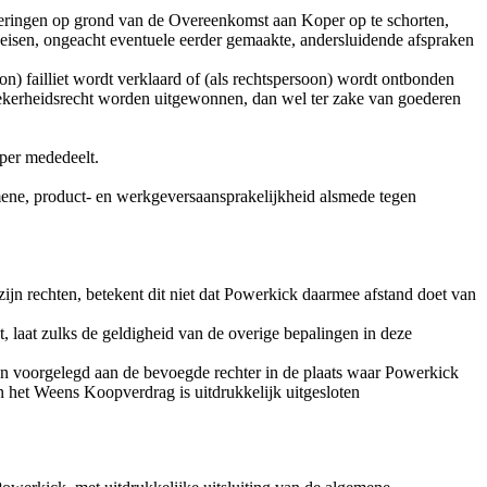
veringen op grond van de Overeenkomst aan Koper op te schorten,
e eisen, ongeacht eventuele eerder gemaakte, andersluidende afspraken
oon) failliet wordt verklaard of (als rechtspersoon) wordt ontbonden
zekerheidsrecht worden uitgewonnen, dan wel ter zake van goederen
oper mededeelt.
mene, product- en werkgeversaansprakelijkheid alsmede tegen
n rechten, betekent dit niet dat Powerkick daarmee afstand doet van
 laat zulks de geldigheid van de overige bepalingen in deze
den voorgelegd aan de bevoegde rechter in de plaats waar Powerkick
an het Weens Koopverdrag is uitdrukkelijk uitgesloten