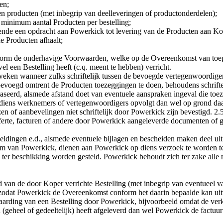
en;
 producten (met inbegrip van deelleveringen of productonderdelen);
n minimum aantal Producten per bestelling;
nde een opdracht aan Powerkick tot levering van de Producten aan Kop
e Producten afhaalt;
form de onderhavige Voorwaarden, welke op de Overeenkomst van toepas
l een Bestelling heeft (c.q. meent te hebben) verricht.
eweken wanneer zulks schriftelijk tussen de bevoegde vertegenwoordi
evoegd omtrent de Producten toezeggingen te doen, behoudens schrift
baseerd, alsmede afstand doet van eventuele aanspraken ingeval die to
 diens werknemers of vertegenwoordigers opvolgt dan wel op grond da
en of aanbevelingen niet schriftelijk door Powerkick zijn bevestigd. 2.5
 offerte, facturen of andere door Powerkick aangeleverde documenten o
eeldingen e.d., alsmede eventuele bijlagen en bescheiden maken deel u
 van Powerkick, dienen aan Powerkick op diens verzoek te worden ter
er beschikking worden gesteld. Powerkick behoudt zich ter zake alle mo
van de door Koper verrichte Bestelling (met inbegrip van eventueel van
, zodat Powerkick de Overeenkomst conform het daarin bepaalde kan ui
vaarding van een Bestelling door Powerkick, bijvoorbeeld omdat de verk
 (geheel of gedeeltelijk) heeft afgeleverd dan wel Powerkick de factuu